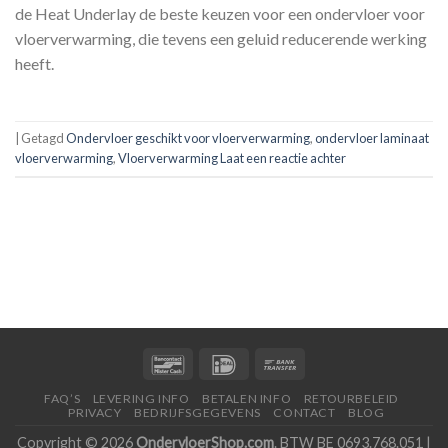
de Heat Underlay de beste keuzen voor een ondervloer voor
vloerverwarming, die tevens een geluid reducerende werking
heeft.
|
Getagd
Ondervloer geschikt voor vloerverwarming
,
ondervloer laminaat
vloerverwarming
,
Vloerverwarming
Laat een reactie achter
FAQ’S
LEVERING INFO
BETALEN INFO
RETOURBELEID
PRIVACY
BEDRIJFSGEGEVENS
CONTACT
BLOG
Copyright © 2026
OndervloerShop.com
. BTW BE 0693.768.051 |