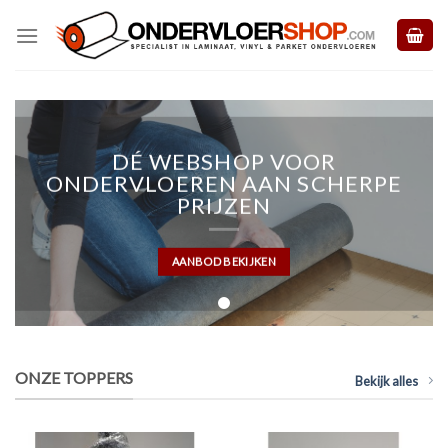
Skip
to
content
DÉ WEBSHOP VOOR
ONDERVLOEREN AAN SCHERPE
PRIJZEN
AANBOD BEKIJKEN
ONZE TOPPERS
Bekijk alles