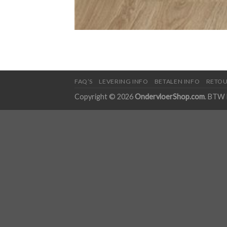
FAQ’S
LEVERING INFO
BETALEN INFO
RETOU
Copyright © 2026
OndervloerShop.com
. BTW 