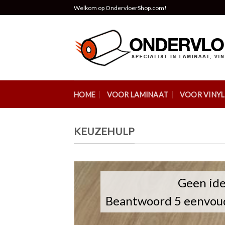
Skip
Welkom op OndervloerShop.com!
to
content
HOME
VOOR LAMINAAT
VOOR VINYL 
KEUZEHULP
Geen ide
Beantwoord 5 eenvoud