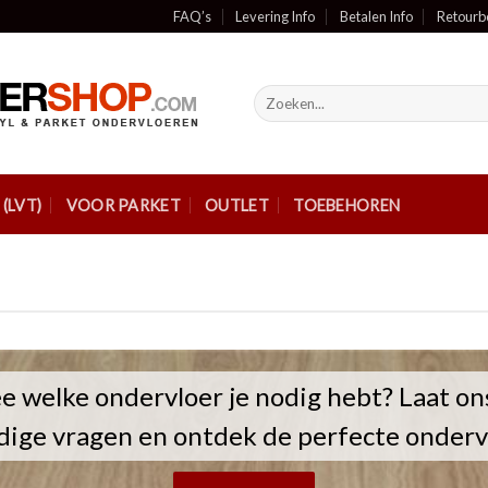
FAQ’s
Levering Info
Betalen Info
Retourb
Zoeken
naar:
(LVT)
VOOR PARKET
OUTLET
TOEBEHOREN
e welke ondervloer je nodig hebt? Laat on
ige vragen en ontdek de perfecte ondervl