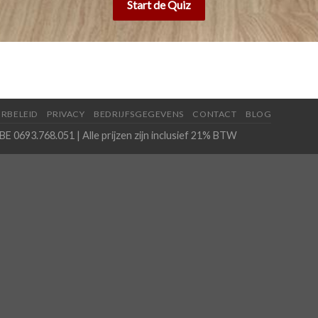
Start de Quiz
RBELEID
PRIVACY
BEDRIJFSGEGEVENS
CONTACT
BLOG
BE 0693.768.051 | Alle prijzen zijn inclusief 21% BTW